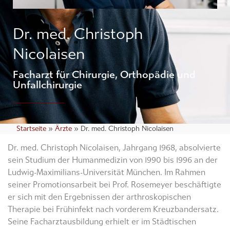
Dr. med. Christoph
Nicolaisen
Facharzt für Chirurgie, Orthopädie und
Unfallchirurgie
Startseite
»
Ärzte
»
Dr. med. Christoph Nicolaisen
Dr. med. Christoph Nicolaisen, Jahrgang 1968, absolvierte
sein Studium der Humanmedizin von 1990 bis 1996 an der
Ludwig-Maximilians-Universität München. Im Rahmen
seiner Promotionsarbeit bei Prof. Rosemeyer beschäftigte
er sich mit den Ergebnissen der arthroskopischen
Therapie bei Frühinfekt nach vorderem Kreuzbandersatz.
Seine Facharztausbildung erhielt er im Städtischen